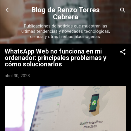
Ir al contenido principal
Blog de Renzo Torres
Cabrera
Publicaciones de noticias que muestran las
ultimas tendencias y novedades tecnológicas,
ciencia y otras hierbas alucinógenas.
WhatsApp Web no funciona en mi
ordenador: principales problemas y
cómo solucionarlos
abril 30, 2023