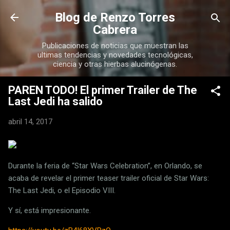
Ir al contenido principal
Blog de Renzo Torres
Cabrera
Publicaciones de noticias que muestran las
ultimas tendencias y novedades tecnológicas,
ciencia y otras hierbas alucinógenas.
PAREN TODO! El primer Trailer de The
Last Jedi ha salido
abril 14, 2017
Durante la feria de “Star Wars Celebration”, en Orlando, se
acaba de revelar el primer teaser trailer oficial de Star Wars:
The Last Jedi, o el Episodio VIII.
Y sí, está impresionante.