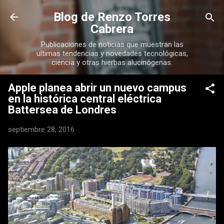
Ir al contenido principal
Blog de Renzo Torres
Cabrera
Publicaciones de noticias que muestran las
ultimas tendencias y novedades tecnológicas,
ciencia y otras hierbas alucinógenas.
Apple planea abrir un nuevo campus
en la histórica central eléctrica
Battersea de Londres
septiembre 28, 2016