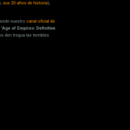
o,
sus 20 años de historia
),
 desde nuestro
canal oficial de
e
'Age of Empires: Definitive
os den tregua las temibles