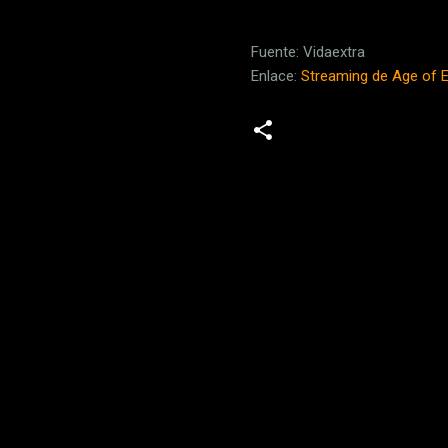
Fuente: Vidaextra
Enlace:
Streaming de Age of Em
C
o
m
e
n
t
a
r
i
o